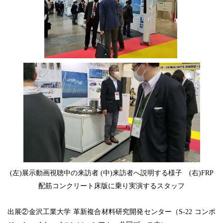
(左)展示動画視聴中の来訪者 (中)来訪者へ説明する様子 (右)FRP
配筋コンクリート床版に乗り実演するスタッフ
出展②金沢工業大学 革新複合材料研究開発センター（S-22 コンポ