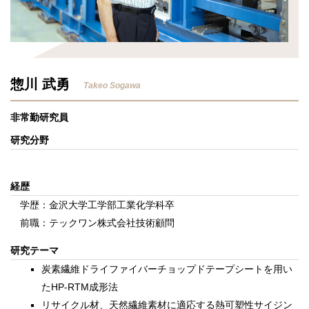
惣川 武勇
Takeo Sogawa
非常勤研究員
研究分野
経歴
学歴：金沢大学工学部工業化学科卒
前職：テックワン株式会社技術顧問
研究テーマ
炭素繊維ドライファイバーチョップドテープシートを用い
たHP-RTM成形法
リサイクル材、天然繊維素材に適応する熱可塑性サイジン